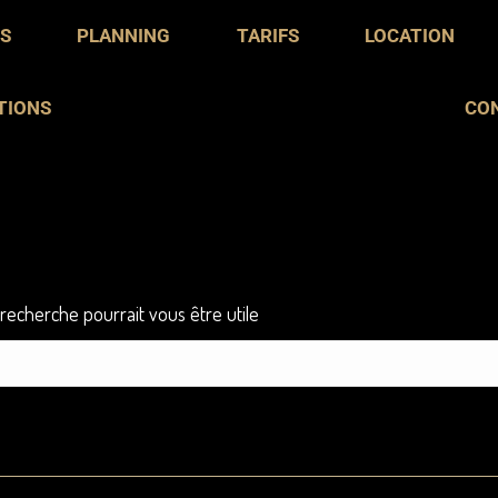
S
URS
PLANNING
PLANNING
TARIFS
TARIFS
LOCATION
LOCATION
TIONS
ITIONS
CO
C
echerche pourrait vous être utile