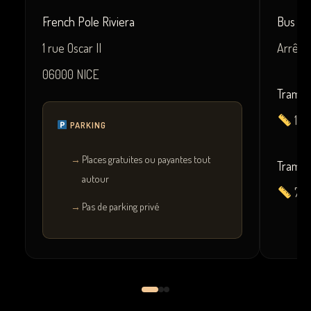
French Pole Riviera
Bus :
08
1 rue Oscar II
Arrêt :
06000 NICE
Tram Li
1 
PARKING
Places gratuites ou payantes tout
Tram Li
autour
70
Pas de parking privé