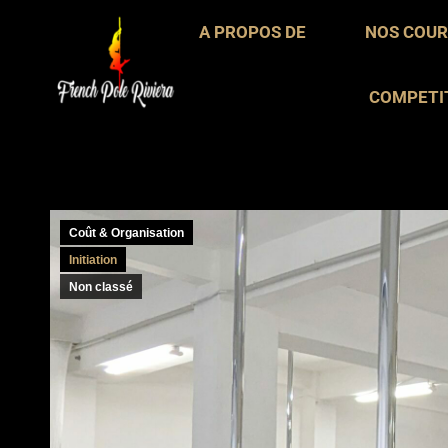
A PROPOS DE
A PROPOS DE
NOS COUR
NOS CO
COMPETI
COMPET
Coût & Organisation
Initiation
Non classé